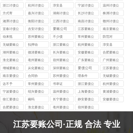
司
司
浙江讨债公
杭州讨债公
淳安县
宁波讨债公
温州讨债公
司
司
司
司
方式寄
嘉兴讨债公
湖南讨债公
长沙讨债公
株洲讨债公
司
司
司
司
湘潭讨债公
衡阳讨债公
江西讨债公
南昌讨债公
赣州讨债公
司
司
司
司
司
要账公司
宜春讨债公
吉安讨债公
江苏要账公
南京要账公
司
司
司
司
动来抵
苏州要账公
不少债
常州要账公
防范对
司
司
无锡要账公
扣押动
浙江要账公
杭州要账公
淳安县
司
司
司
湖州要账公
德清要账公
长兴要账公
安徽要账公
合肥要账公
司
司
司
司
司
淮北要账公
亳州要账公
宿州要账公
广东要账公
广州要账公
司
司
司
司
司
要债公司
增城要账公
从化要账公
深圳要账公
江苏要债公
司
司
司
司
南京要债公
合同协
苏州要债公
理条件
无锡要债公
司
司
司
达不予
常州要债公
书举证
浙江要债公
杭州要债公
司
司
司
宁波要债公
绍兴要债公
温州要债公
上海要债公
黄浦要债公
司
司
司
司
司
徐汇要债公
碗吗
长宁要债公
静安要债公
安徽要债公
司
司
司
司
合肥要债公
淮北要债公
亳州要债公
宿州要债公
司
司
司
司
江苏要账公司·正规 合法 专业