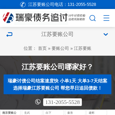
江苏要账公司电话：
131-2055-5528
江苏要账公司
位置：
首页
»
要账公司
»
江苏要账
江苏要账公司哪家好？
瑞豪讨债公司结案速度快 小单1天 大单3-7天结案
选择瑞豪江苏要账公司 帮您早日追回债款！
131-2055-5528
南京要账公
玄武
白下
秦淮
建邺