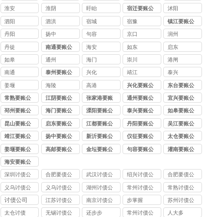
司
淮安
淮阴
盱眙
宿迁要账公
沭阳
司
泗阳
泗洪
宿城
宿豫
镇江要账公
司
丹阳
扬中
句容
京口
润州
丹徒
南通要账公
海安
如东
启东
司
如皋
通州
海门
崇川
港闸
南通
泰州要账公
兴化
靖江
泰兴
司
姜堰
海陵
高港
兴化要账公
东台要账公
司
司
常熟要账公
江阴要账公
张家港要账
通州要账公
宜兴要账公
司
司
公司
司
司
邳州要账公
海门要账公
溧阳要账公
泰兴要账公
如皋要账公
司
司
司
司
司
昆山要账公
启东要账公
江都要账公
丹阳要账公
吴江要账公
司
司
司
司
司
靖江要账公
扬中要账公
新沂要账公
仪征要账公
太仓要账公
司
司
司
司
司
姜堰要账公
高邮要账公
金坛要账公
句容要账公
灌南要账公
司
司
司
司
司
海安要账公
司
深圳讨债公
合肥要债公
武汉讨债公
绍兴讨债公
合肥要债公
司
司
司
司
司
义乌讨债公
义乌讨债公
湖州讨债公
常州讨债公
常熟讨债公
司
司
司
司
司
讨债公司
江苏讨债公
南京讨债公
步掌握
苏州讨债公
司
司
司
太仓讨债
无锡讨债公
还步步
常州讨债公
人大多