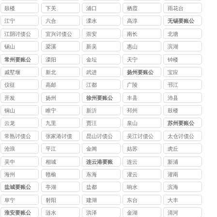
司
鼓楼
下关
浦口
栖霞
雨花台
江宁
六合
溧水
高淳
无锡要账公
司
江阴讨债公
宜兴讨债公
崇安
南长
北塘
司
司
锡山
梁溪
新吴
惠山
滨湖
常州要账公
溧阳
金坛
天宁
钟楼
司
戚墅堰
新北
武进
扬州要账公
宝应
司
仪征
高邮
江都
广陵
邗江
开发
扬州
徐州要账公
丰县
沛县
司
铜山
睢宁
新沂
邳州
鼓楼
云龙
九里
贾汪
泉山
苏州要账公
司
常熟讨债公
张家港讨债
昆山讨债公
吴江讨债公
太仓讨债公
司
公司
司
司
司
沧浪
平江
金阊
姑苏
虎丘
吴中
相城
连云港要账
连云
新浦
公司
海州
赣榆
东海
灌云
灌南
盐城要账公
亭湖
盐都
响水
滨海
司
阜宁
射阳
建湖
东台
大丰
淮安要账公
涟水
洪泽
金湖
清河