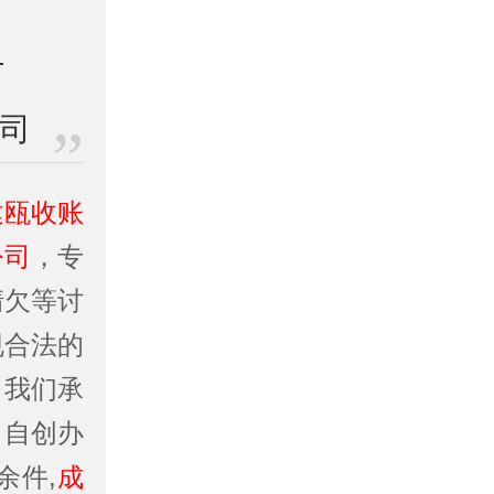
公司
建瓯收账
公司
，专
清欠等讨
规合法的
，我们承
司自创办
余件,
成