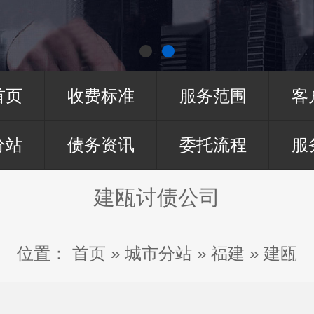
首页
收费标准
服务范围
客
分站
债务资讯
委托流程
服
建瓯讨债公司
位置：
首页
»
城市分站
»
福建
»
建瓯