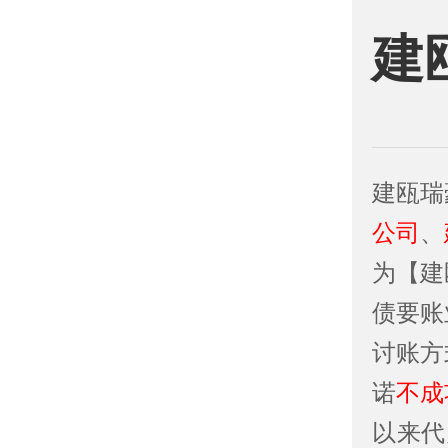
建
建瓯瑞
公司
、
为【建
债要账
讨账方
诺
不成
以来代