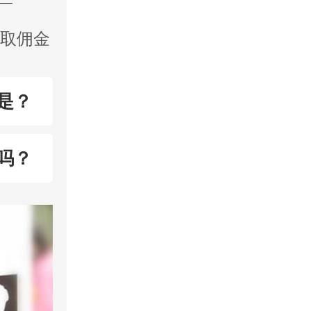
收取佣金
是？
吗？