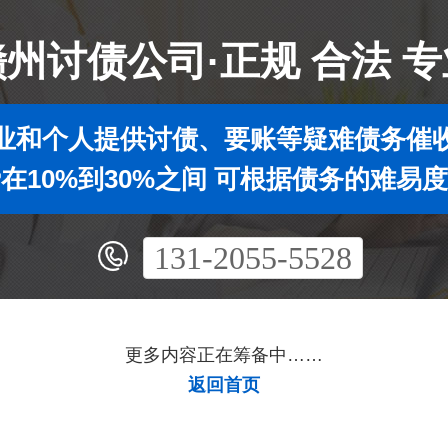
赣州讨债公司·正规 合法 专
业和个人提供讨债、要账等疑难债务催
在10%到30%之间 可根据债务的难易
131-2055-5528
更多内容正在筹备中……
返回首页