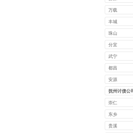
万载
丰城
珠山
分宜
武宁
都昌
安源
抚州讨债公
崇仁
东乡
贵溪