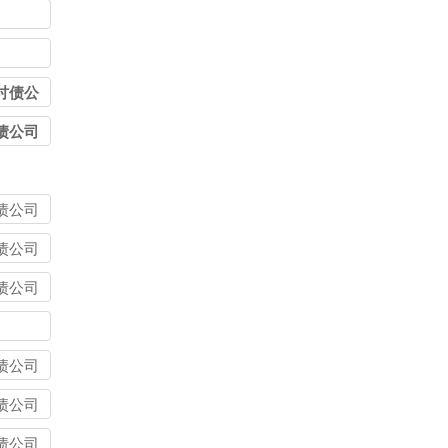
讨债公
债公司
债公司
债公司
债公司
债公司
债公司
债公司