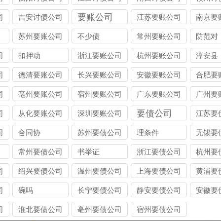
要账公司
司
吉安讨债公司
江苏要账公司
南京要
苏州要账公司
不少债
常州要账公司
防范对
司
扣押动
浙江要账公司
杭州要账公司
淳安县
司
德清要账公司
长兴要账公司
安徽要账公司
合肥要
司
亳州要账公司
宿州要账公司
广东要账公司
广州要
要债公司
司
从化要账公司
深圳要账公司
江苏要
司
合同协
苏州要债公司
理条件
无锡要
常州要债公司
书举证
浙江要债公司
杭州要
司
绍兴要债公司
温州要债公司
上海要债公司
黄浦要
司
碗吗
长宁要债公司
静安要债公司
安徽要
司
淮北要债公司
亳州要债公司
宿州要债公司