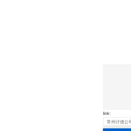
link:
常州讨债公