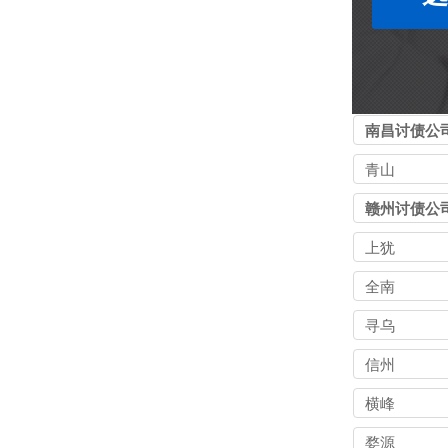
南昌讨债公
青山
赣州讨债公
上犹
全南
寻乌
信州
横峰
婺源