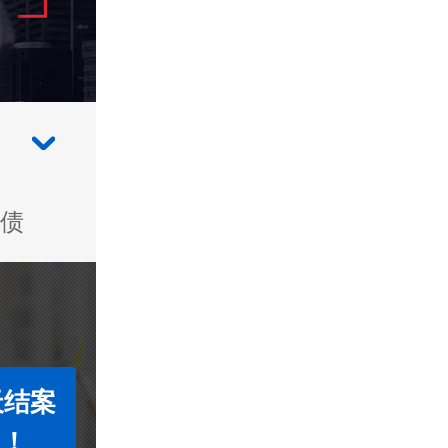
债
天结案
款！