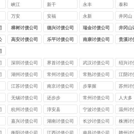
峡江
新干
永丰
泰和
万安
安福
永新
井冈山
司
樟树讨债公司
德兴讨债公司
瑞金讨债公司
井冈山
司
公
高安讨债公司
乐平讨债公司
南康讨债公司
贵溪讨
司
司
深圳讨债公司
界首讨债公司
武汉讨债公司
绍兴讨
司
湖州讨债公司
常州讨债公司
常熟讨债公司
江阴讨
江苏讨债公司
南京讨债公司
步掌握
苏州讨
无锡讨债公司
还步步
常州讨债公司
人大多
司
杭州讨债公司
淳安县
宁波讨债公司
温州讨
嘉兴讨债公司
湖南讨债公司
长沙讨债公司
株洲讨
司
衡阳讨债公司
江西讨债公司
南昌讨债公司
赣州讨